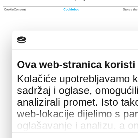
CookieConsent
Cookiebot
Stores the
Ova web-stranica koristi
Kolačiće upotrebljavamo k
sadržaj i oglase, omogućil
analizirali promet. Isto ta
web-lokacije dijelimo s pa
oglašavanje i analizu, a o
podacima koje ste im pružili