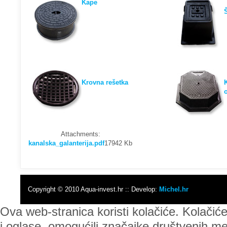
Kape
Krovna rešetka
Attachments:
kanalska_galanterija.pdf
17942 Kb
Copyright © 2010 Aqua-invest.hr :: Develop:
Michel.hr
Ova web-stranica koristi kolačiće. Kolačić
i oglase, omogućili značajke društvenih med