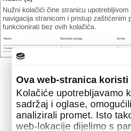
Nužni kolačići čine stranicu upotrebljivo
navigacija stranicom i pristup zaštićeni
funkcionirati bez ovih kolačića.
Naziv
Davatelj usluga
Svrha
CookieConsent
Cookiebot
Stores the
Ova web-stranica koristi
Kolačiće upotrebljavamo k
sadržaj i oglase, omogućil
analizirali promet. Isto ta
web-lokacije dijelimo s pa