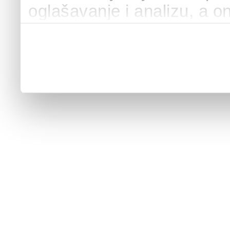
oglašavanje i analizu, a o
podacima koje ste im pružili
upotrebljavali njihove usl
internetskih stranica vi p