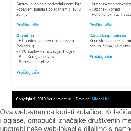
Sustav isušivanja podvodnih zemljišta
- Armatura za vodovodn
kopanjem kanala i polaganjem cijevi u
- Fazonski komadi
zemlju.
- Polietilenski tlačni su
Pročitaj više
Pročitaj više
Odvodnja
Kanalska galanterija
- HT sustav za kućnu kanalizaciju
Kanalska galanterija kor
(odvodnju)
parkiralištima, kolnicim
- PVC sustav kanalizacijskih cijevi
- PE - Korugirane cijevi
Pročitaj više
- Poliesterske cijevi
Pročitaj više
Copyright © 2010 Aqua-invest.hr :: Develop:
Michel.hr
Ova web-stranica koristi kolačiće. Kolačić
i oglase, omogućili značajke društvenih med
upotrebi naše web-lokacije dijelimo s part