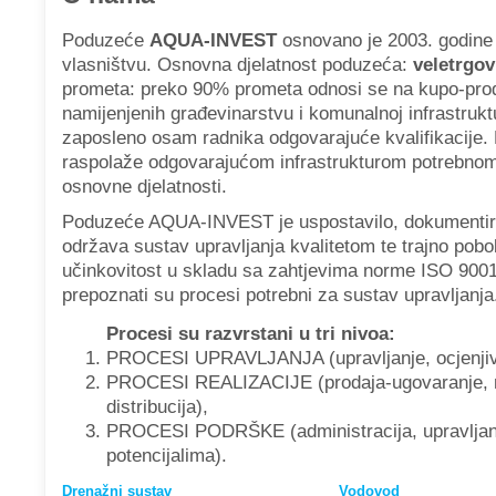
Poduzeće
AQUA-INVEST
osnovano je 2003. godine 
vlasništvu. Osnovna djelatnost poduzeća:
veletrgov
prometa: preko 90% prometa odnosi se na kupo-pro
namijenjenih građevinarstvu i komunalnoj infrastrukt
zaposleno osam radnika odgovarajuće kvalifikacije
raspolaže odgovarajućom infrastrukturom potrebnom
osnovne djelatnosti.
Poduzeće AQUA-INVEST je uspostavilo, dokumentiralo
održava sustav upravljanja kvalitetom te trajno pobo
učinkovitost u skladu sa zahtjevima norme ISO 9001
prepoznati su procesi potrebni za sustav upravljanja
Procesi su razvrstani u tri nivoa:
PROCESI UPRAVLJANJA (upravljanje, ocjenjiv
PROCESI REALIZACIJE (prodaja-ugovaranje, 
distribucija),
PROCESI PODRŠKE (administracija, upravljan
potencijalima).
Drenažni sustav
Vodovod