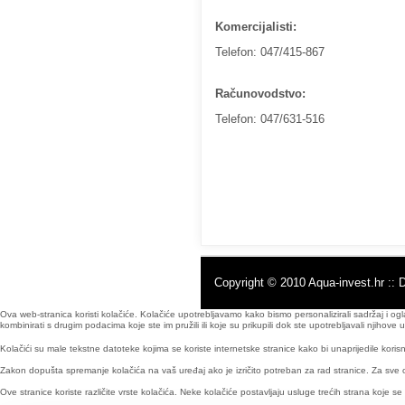
Komercijalisti:
Telefon: 047/415-867
Računovodstvo:
Telefon: 047/631-516
Copyright © 2010 Aqua-invest.hr :: 
Ova web-stranica koristi kolačiće. Kolačiće upotrebljavamo kako bismo personalizirali sadržaj i og
kombinirati s drugim podacima koje ste im pružili ili koje su prikupili dok ste upotrebljavali njiho
Kolačići su male tekstne datoteke kojima se koriste internetske stranice kako bi unaprijedile korisn
Zakon dopušta spremanje kolačića na vaš uređaj ako je izričito potreban za rad stranice. Za sve 
Ove stranice koriste različite vrste kolačića. Neke kolačiće postavljaju usluge trećih strana koje s