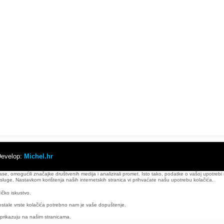
Develop:
Michel.hr
lase, omogućili značajke društvenih medija i analizirali promet. Isto tako, podatke o vašoj upotreb
ve usluge. Nastavkom korištenja naših internetskih stranica vi prihvaćate našu upotrebu kolačića.
ičko iskustvo.
ostale vrste kolačića potrebno nam je vaše dopuštenje.
e prikazuju na našim stranicama.