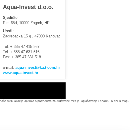
Aqua-Invest d.o.o.
Sjedište:
Rim 65d, 10000 Zagreb, HR
Uredi:
Zagrebačka 15 g , 47000 Karlovac
Tel: + 385 47 415 867
Tel: + 385 47 631 516
Fax: + 385 47 631 518
e-mail:
aqua-invest@ka.t-com.hr
www.aqua-invest.hr
i naše web-lokacije dijelimo s partnerima za društvene medije, oglašavanje i analizu, a oni ih mogu